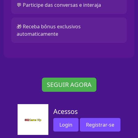
💬 Participe das conversas e interaja
🎁 Receba bônus exclusivos
automaticamente
SEGUIR AGORA
Acessos
Login
Registrar-se