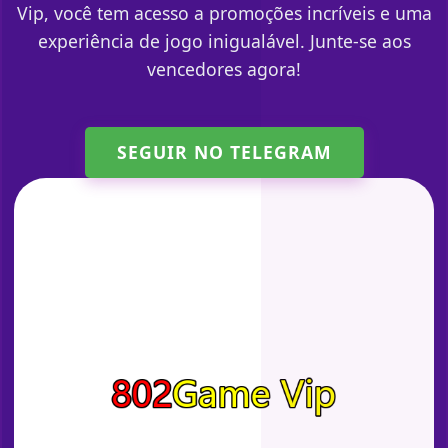
Vip, você tem acesso a promoções incríveis e uma
experiência de jogo inigualável. Junte-se aos
vencedores agora!
SEGUIR NO TELEGRAM