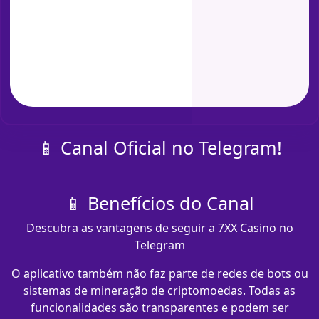
📱 Canal Oficial no Telegram!
📱 Benefícios do Canal
Descubra as vantagens de seguir a 7XX Casino no
Telegram
O aplicativo também não faz parte de redes de bots ou
sistemas de mineração de criptomoedas. Todas as
funcionalidades são transparentes e podem ser