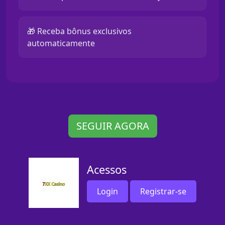
🎁 Receba bônus exclusivos
automaticamente
SEGUIR AGORA
Acessos
Login
Registrar-se