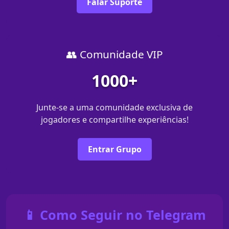
Falar Suporte
👥 Comunidade VIP
1000+
Junte-se a uma comunidade exclusiva de
jogadores e compartilhe experiências!
Entrar Grupo
📱 Como Seguir no Telegram