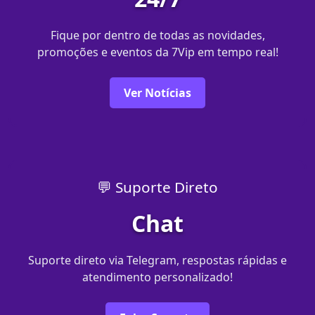
Fique por dentro de todas as novidades,
promoções e eventos da 7Vip em tempo real!
Ver Notícias
💬 Suporte Direto
Chat
Suporte direto via Telegram, respostas rápidas e
atendimento personalizado!