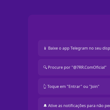
📱 Baixe o app Telegram no seu disp
🔍 Procure por "@7RR.ComOficial"
👆 Toque em "Entrar" ou "Join"
🔔 Ative as notificações para não p