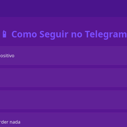
📱 Como Seguir no Telegram
ositivo
erder nada