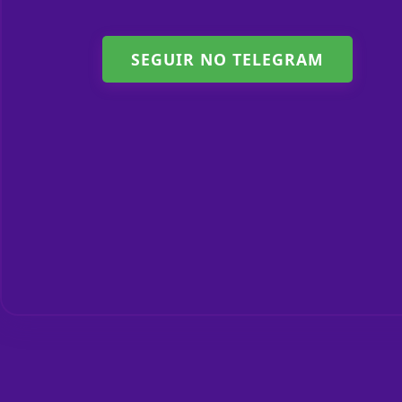
SEGUIR NO TELEGRAM