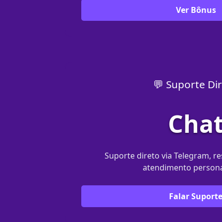
Ver Bônus
💬 Suporte Di
Cha
Suporte direto via Telegram, r
atendimento persona
Falar Suport