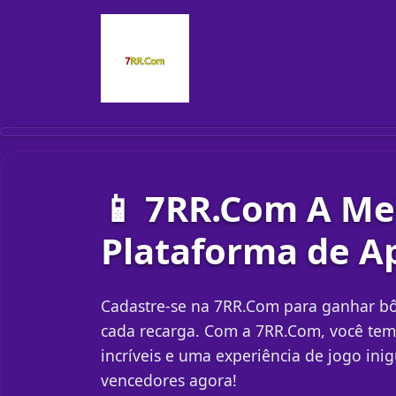
📱 7RR.Com A Me
Plataforma de A
Cadastre-se na 7RR.Com para ganhar b
cada recarga. Com a 7RR.Com, você te
incríveis e uma experiência de jogo inig
vencedores agora!