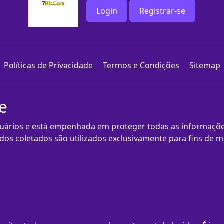
Login
Registrar-se
Políticas de Privacidade
Termos e Condições
Sitemap
de
usuários e está empenhada em proteger todas as informaçõe
os coletados são utilizados exclusivamente para fins de m