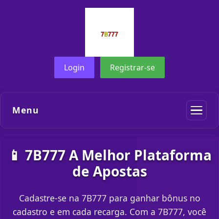
Login
Registrar-se
Menu
📱 7B777 A Melhor Plataforma
de Apostas
Cadastre-se na 7B777 para ganhar bônus no
cadastro e em cada recarga. Com a 7B777, você