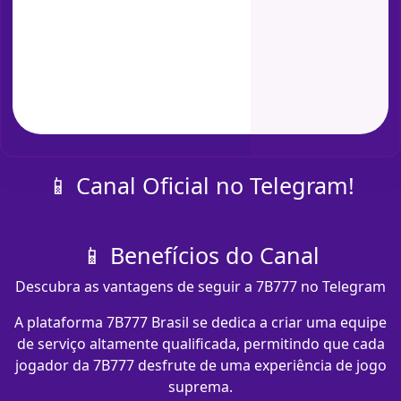
📱 Canal Oficial no Telegram!
📱 Benefícios do Canal
Descubra as vantagens de seguir a 7B777 no Telegram
A plataforma 7B777 Brasil se dedica a criar uma equipe
de serviço altamente qualificada, permitindo que cada
jogador da 7B777 desfrute de uma experiência de jogo
suprema.