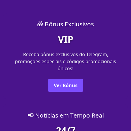
🎁 Bônus Exclusivos
VIP
Receba bônus exclusivos do Telegram,
promoções especiais e códigos promocionais
únicos!
Ver Bônus
📢 Notícias em Tempo Real
24/7