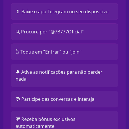
📱 Baixe o app Telegram no seu dispositivo
🔍 Procure por "@7B777Oficial"
👆 Toque em "Entrar" ou "Join"
🔔 Ative as notificações para não perder
nada
💬 Participe das conversas e interaja
🎁 Receba bônus exclusivos
automaticamente