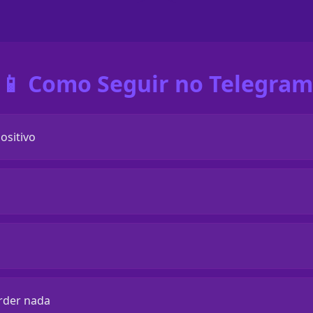
📱 Como Seguir no Telegram
ositivo
erder nada