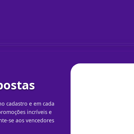
postas
no cadastro e em cada
promoções incríveis e
unte-se aos vencedores