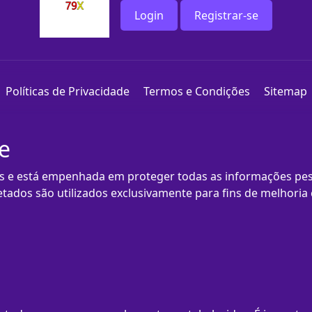
Login
Registrar-se
Políticas de Privacidade
Termos e Condições
Sitemap
de
ios e está empenhada em proteger todas as informações pe
tados são utilizados exclusivamente para fins de melhoria