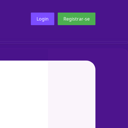
Login
Registrar-se