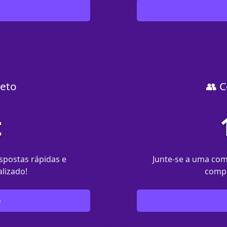
reto
👥 
t
espostas rápidas e
Junte-se a uma com
lizado!
compa
e