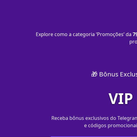
Explore como a categoria ‘Promoções’ da
7
pro
🎁 Bônus Exclu
VIP
Receba bônus exclusivos do Telegra
e códigos promocionai