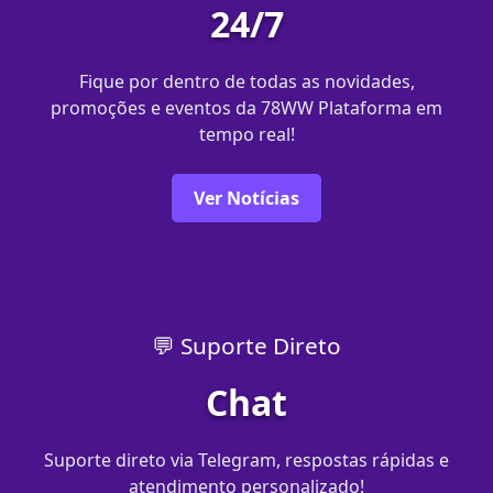
24/7
Fique por dentro de todas as novidades,
promoções e eventos da 78WW Plataforma em
tempo real!
Ver Notícias
💬 Suporte Direto
Chat
Suporte direto via Telegram, respostas rápidas e
atendimento personalizado!