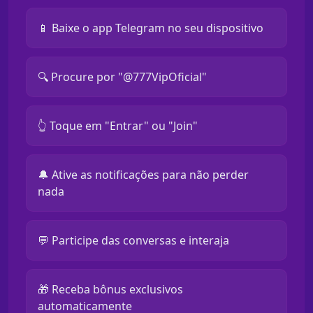
📱 Baixe o app Telegram no seu dispositivo
🔍 Procure por "@777VipOficial"
👆 Toque em "Entrar" ou "Join"
🔔 Ative as notificações para não perder
nada
💬 Participe das conversas e interaja
🎁 Receba bônus exclusivos
automaticamente