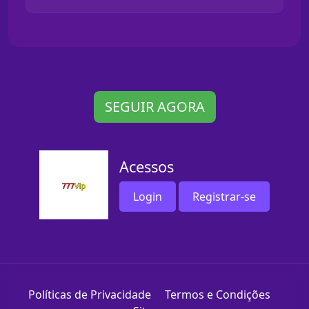
SEGUIR AGORA
Acessos
Login
Registrar-se
Políticas de Privacidade
Termos e Condições