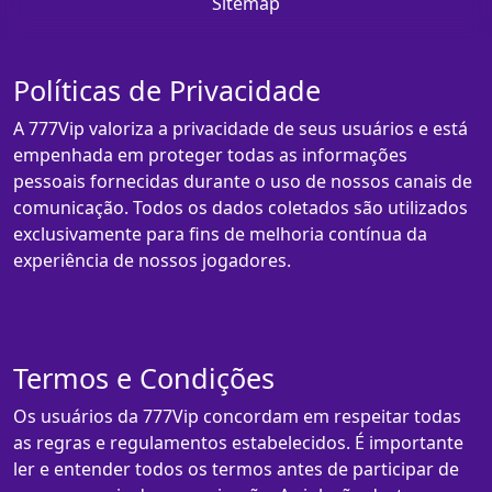
Sitemap
Políticas de Privacidade
A 777Vip valoriza a privacidade de seus usuários e está
empenhada em proteger todas as informações
pessoais fornecidas durante o uso de nossos canais de
comunicação. Todos os dados coletados são utilizados
exclusivamente para fins de melhoria contínua da
experiência de nossos jogadores.
Termos e Condições
Os usuários da 777Vip concordam em respeitar todas
as regras e regulamentos estabelecidos. É importante
ler e entender todos os termos antes de participar de