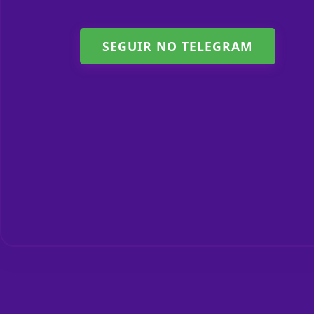
SEGUIR NO TELEGRAM