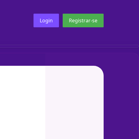
Login
Registrar-se