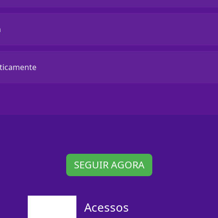
a
aticamente
SEGUIR AGORA
Acessos