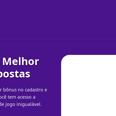
A Melhor
postas
r bônus no cadastro e
ocê tem acesso a
e jogo inigualável.