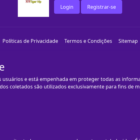
Login
Registrar-se
Políticas de Privacidade
Termos e Condições
Sitemap
de
eus usuários e está empenhada em proteger todas as inform
os coletados são utilizados exclusivamente para fins de m