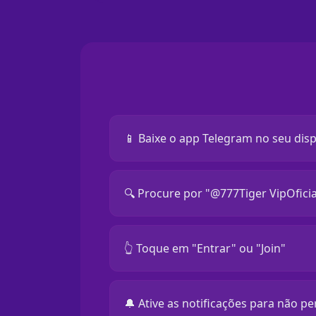
📱 Baixe o app Telegram no seu disp
🔍 Procure por "@777Tiger VipOficia
👆 Toque em "Entrar" ou "Join"
🔔 Ative as notificações para não p