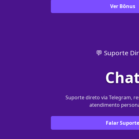
Ver Bônus
💬 Suporte Di
Cha
Suporte direto via Telegram, r
atendimento persona
Falar Suport