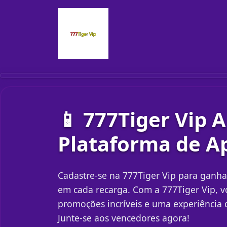
📱 777Tiger Vip 
Plataforma de A
Cadastre-se na 777Tiger Vip para ganha
em cada recarga. Com a 777Tiger Vip, v
promoções incríveis e uma experiência d
Junte-se aos vencedores agora!