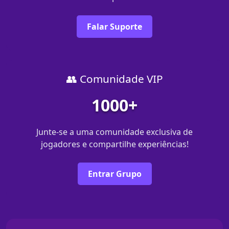
Falar Suporte
👥 Comunidade VIP
1000+
Junte-se a uma comunidade exclusiva de
jogadores e compartilhe experiências!
Entrar Grupo