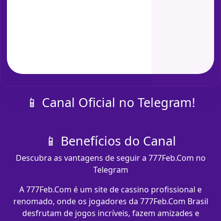
📱 Canal Oficial no Telegram!
📱 Benefícios do Canal
Descubra as vantagens de seguir a 777Feb.Com no
Telegram
A 777Feb.Com é um site de cassino profissional e
renomado, onde os jogadores da 777Feb.Com Brasil
desfrutam de jogos incríveis, fazem amizades e