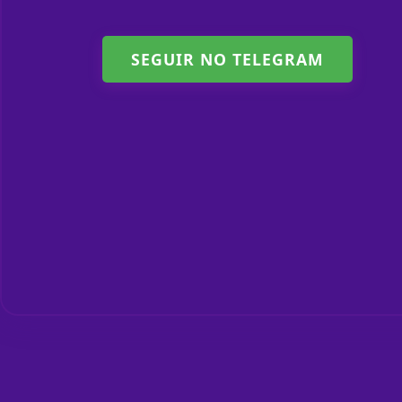
SEGUIR NO TELEGRAM