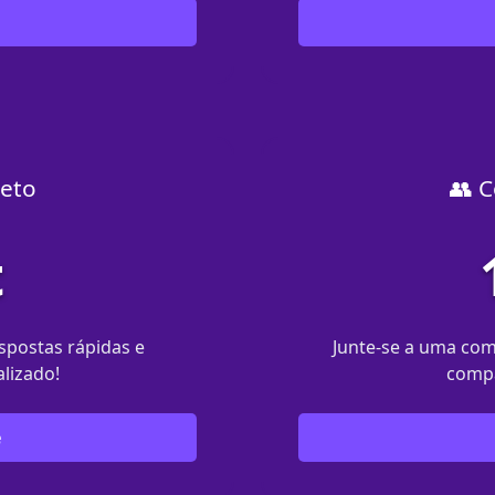
reto
👥 
t
espostas rápidas e
Junte-se a uma com
lizado!
compa
e