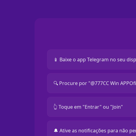
📱 Baixe o app Telegram no seu disp
🔍 Procure por "@777CC Win APPOfi
👆 Toque em "Entrar" ou "Join"
🔔 Ative as notificações para não p