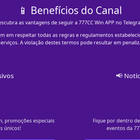
📱 Benefícios do Canal
scubra as vantagens de seguir a 777CC Win APP no Teleg
 em respeitar todas as regras e regulamentos estabelecid
serviços. A violação destes termos pode resultar em penal
sivos
📢 Notí
m, promoções especiais
Fique por dentro d
s únicos!
eventos da 77