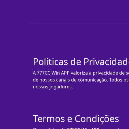
Políticas de Privacida
A 777CC Win APP valoriza a privacidade de
de nossos canais de comunicação. Todos os 
nossos jogadores.
Termos e Condições