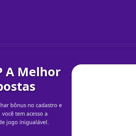
P A Melhor
postas
har bônus no cadastro e
 você tem acesso a
e jogo inigualável.