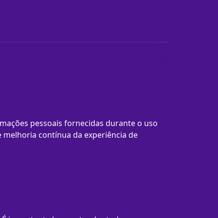
rmações pessoais fornecidas durante o uso
e melhoria contínua da experiência de