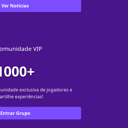
Ver Notícias
Comunidade VIP
1000+
unidade exclusiva de jogadores e
rtilhe experiências!
Entrar Grupo