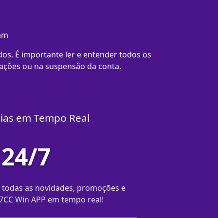
ram
os. É importante ler e entender todos os
izações ou na suspensão da conta.
cias em Tempo Real
24/7
e todas as novidades, promoções e
7CC Win APP em tempo real!