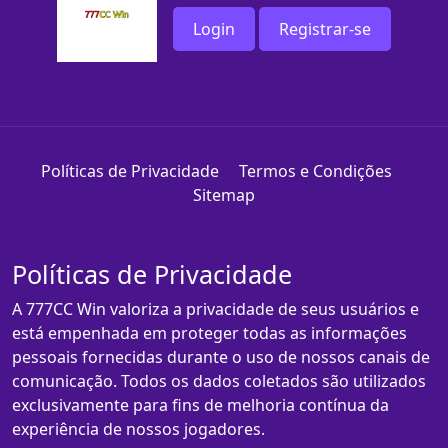
Login
Registrar-se
Políticas de Privacidade
Termos e Condições
Sitemap
Políticas de Privacidade
A 777CC Win valoriza a privacidade de seus usuários e
está empenhada em proteger todas as informações
pessoais fornecidas durante o uso de nossos canais de
comunicação. Todos os dados coletados são utilizados
exclusivamente para fins de melhoria contínua da
experiência de nossos jogadores.