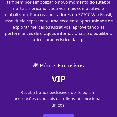
também por simbolizar o novo momento do futebol
norte-americano, cada vez mais competitivo e
globalizado. Para os apostadores da 777CC Win Brasil,
esse duelo representa uma excelente oportunidade de
explorar mercados lucrativos, aproveitando as
performances de craques internacionais e o equilíbrio
tático característico da liga.
🎁 Bônus Exclusivos
VIP
Receba bônus exclusivos do Telegram,
promoções especiais e códigos promocionais
únicos!