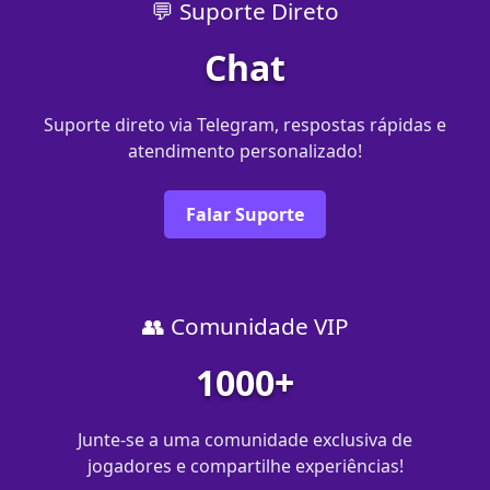
💬 Suporte Direto
Chat
Suporte direto via Telegram, respostas rápidas e
atendimento personalizado!
Falar Suporte
👥 Comunidade VIP
1000+
Junte-se a uma comunidade exclusiva de
jogadores e compartilhe experiências!