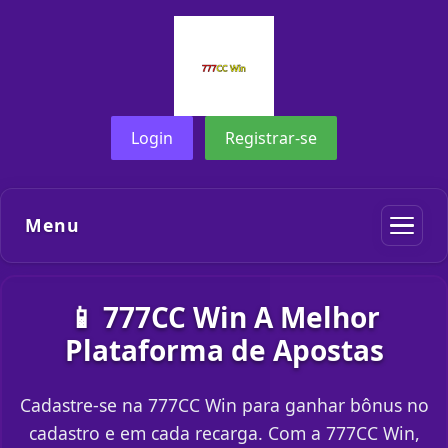
Login
Registrar-se
Menu
📱 777CC Win A Melhor
Plataforma de Apostas
Cadastre-se na 777CC Win para ganhar bônus no
cadastro e em cada recarga. Com a 777CC Win,