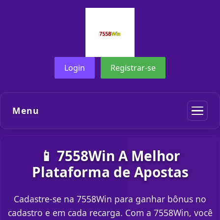
Login
Registrar-se
Menu
📱 7558Win A Melhor
Plataforma de Apostas
Cadastre-se na 7558Win para ganhar bônus no
cadastro e em cada recarga. Com a 7558Win, você