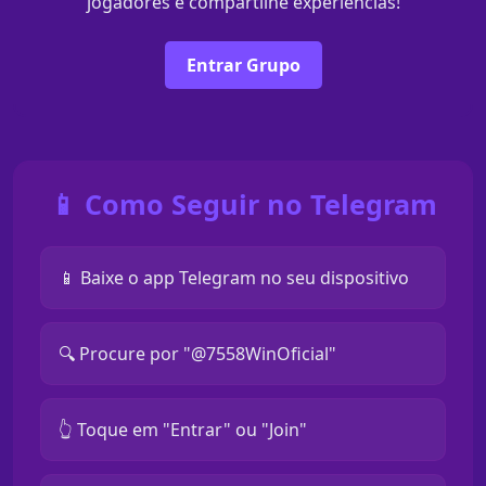
jogadores e compartilhe experiências!
Entrar Grupo
📱 Como Seguir no Telegram
📱 Baixe o app Telegram no seu dispositivo
🔍 Procure por "@7558WinOficial"
👆 Toque em "Entrar" ou "Join"