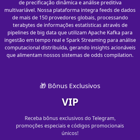
de precificação dinâmica e análise preditiva
multivariável. Nossa plataforma integra feeds de dados
de mais de 150 provedores globais, processando
terabytes de informações estatísticas através de
pipelines de big data que utilizam Apache Kafka para
ingestão em tempo real e Spark Streaming para análise
computacional distribuída, gerando insights acionáveis
que alimentam nossos sistemas de odds compilation.
🎁 Bônus Exclusivos
VIP
Receba bônus exclusivos do Telegram,
promoções especiais e códigos promocionais
únicos!