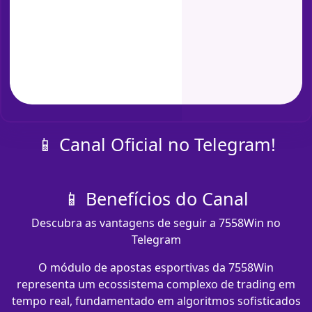
📱 Canal Oficial no Telegram!
📱 Benefícios do Canal
Descubra as vantagens de seguir a 7558Win no
Telegram
O módulo de apostas esportivas da 7558Win
representa um ecossistema complexo de trading em
tempo real, fundamentado em algoritmos sofisticados