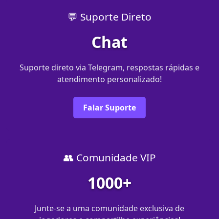
💬 Suporte Direto
Chat
Suporte direto via Telegram, respostas rápidas e
atendimento personalizado!
Falar Suporte
👥 Comunidade VIP
1000+
Junte-se a uma comunidade exclusiva de