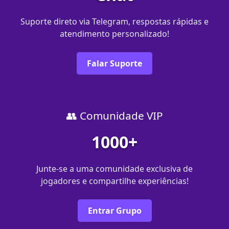
Suporte direto via Telegram, respostas rápidas e
atendimento personalizado!
Falar Suporte
👥 Comunidade VIP
1000+
Junte-se a uma comunidade exclusiva de
jogadores e compartilhe experiências!
Entrar Grupo