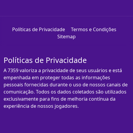
Políticas de Privacidade
Termos e Condições
Sitemap
Políticas de Privacidade
A 7359 valoriza a privacidade de seus usuários e está
empenhada em proteger todas as informações
pessoais fornecidas durante o uso de nossos canais de
comunicação. Todos os dados coletados são utilizados
exclusivamente para fins de melhoria contínua da
experiência de nossos jogadores.