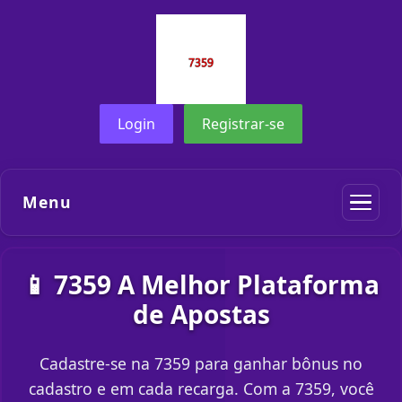
Login
Registrar-se
Menu
📱 7359 A Melhor Plataforma
de Apostas
Cadastre-se na 7359 para ganhar bônus no
cadastro e em cada recarga. Com a 7359, você