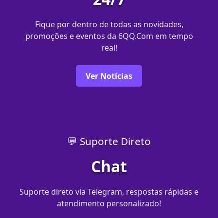
Fique por dentro de todas as novidades,
promoções e eventos da 6QQ.Com em tempo
real!
Ver Notícias
💬 Suporte Direto
Chat
Suporte direto via Telegram, respostas rápidas e
atendimento personalizado!