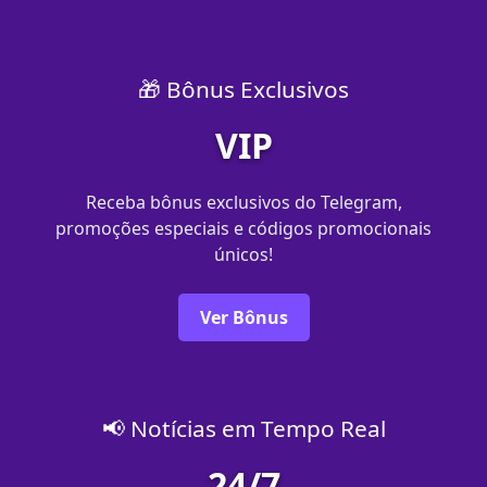
🎁 Bônus Exclusivos
VIP
Receba bônus exclusivos do Telegram,
promoções especiais e códigos promocionais
únicos!
Ver Bônus
📢 Notícias em Tempo Real
24/7