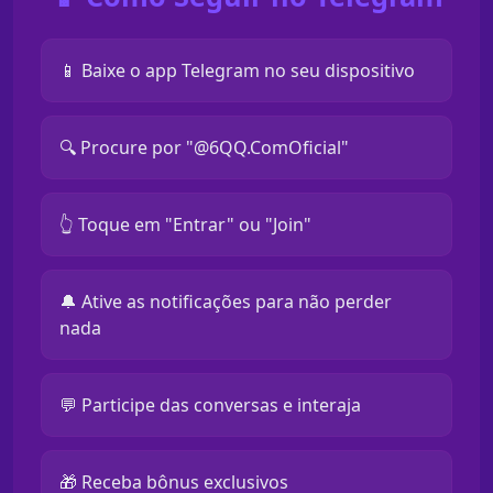
📱 Baixe o app Telegram no seu dispositivo
🔍 Procure por "@6QQ.ComOficial"
👆 Toque em "Entrar" ou "Join"
🔔 Ative as notificações para não perder
nada
💬 Participe das conversas e interaja
🎁 Receba bônus exclusivos