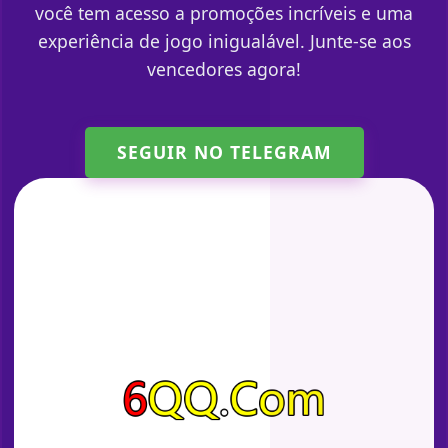
você tem acesso a promoções incríveis e uma
experiência de jogo inigualável. Junte-se aos
vencedores agora!
SEGUIR NO TELEGRAM