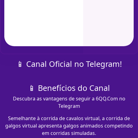
📱 Canal Oficial no Telegram!
📱 Benefícios do Canal
Descubra as vantagens de seguir a 6QQ.Com no
Telegram
Semelhante à corrida de cavalos virtual, a corrida de
galgos virtual apresenta galgos animados competindo
em corridas simuladas.