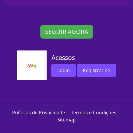
SEGUIR AGORA
Acessos
Login
Registrar-se
Políticas de Privacidade
Termos e Condições
Sitemap