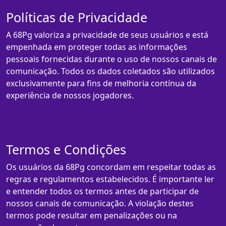
Políticas de Privacidade
A 68Pg valoriza a privacidade de seus usuários e está
empenhada em proteger todas as informações
pessoais fornecidas durante o uso de nossos canais de
comunicação. Todos os dados coletados são utilizados
exclusivamente para fins de melhoria contínua da
experiência de nossos jogadores.
Termos e Condições
Os usuários da 68Pg concordam em respeitar todas as
regras e regulamentos estabelecidos. É importante ler
e entender todos os termos antes de participar de
nossos canais de comunicação. A violação destes
termos pode resultar em penalizações ou na