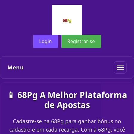
Login
Registrar-se
Menu
📱 68Pg A Melhor Plataforma
de Apostas
Cadastre-se na 68Pg para ganhar bônus no
cadastro e em cada recarga. Com a 68Pg, você