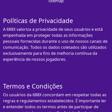
Sitemap
Políticas de Privacidade
A 688X valoriza a privacidade de seus usuários e está
empenhada em proteger todas as informações
pessoais fornecidas durante o uso de nossos canais de
comunicação. Todos os dados coletados são utilizados
exclusivamente para fins de melhoria contínua da
experiência de nossos jogadores.
Termos e Condições
Os usuários da 688X concordam em respeitar todas as
regras e regulamentos estabelecidos. É importante ler
e entender todos os termos antes de participar de