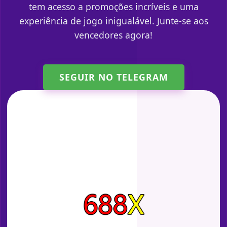
tem acesso a promoções incríveis e uma
experiência de jogo inigualável. Junte-se aos
vencedores agora!
SEGUIR NO TELEGRAM