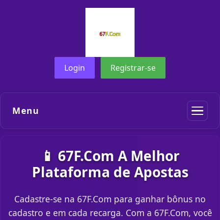
Login
Registrar-se
Menu
📱 67F.Com A Melhor
Plataforma de Apostas
Cadastre-se na 67F.Com para ganhar bônus no
cadastro e em cada recarga. Com a 67F.Com, você