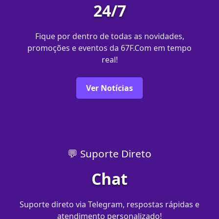
24/7
Fique por dentro de todas as novidades,
promoções e eventos da 67F.Com em tempo
real!
Ver Notícias
💬 Suporte Direto
Chat
Suporte direto via Telegram, respostas rápidas e
atendimento personalizado!