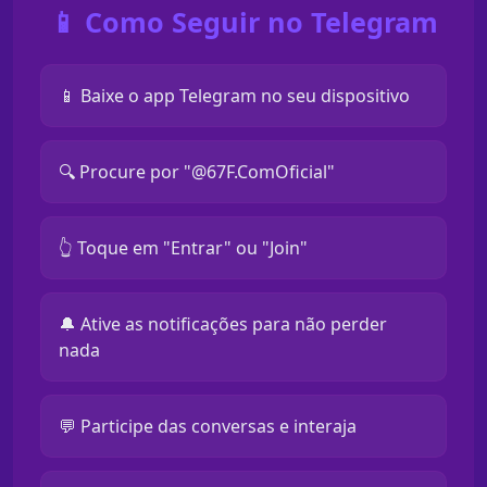
📱 Como Seguir no Telegram
📱 Baixe o app Telegram no seu dispositivo
🔍 Procure por "@67F.ComOficial"
👆 Toque em "Entrar" ou "Join"
🔔 Ative as notificações para não perder
nada
💬 Participe das conversas e interaja