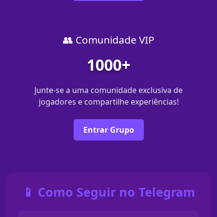
👥 Comunidade VIP
1000+
Junte-se a uma comunidade exclusiva de
jogadores e compartilhe experiências!
Entrar Grupo
📱 Como Seguir no Telegram