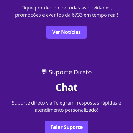
Fique por dentro de todas as novidades,
promoções e eventos da 6733 em tempo real!
Ver Notícias
💬 Suporte Direto
Chat
Suporte direto via Telegram, respostas rápidas e
atendimento personalizado!
Falar Suporte