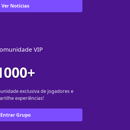
Ver Notícias
Comunidade VIP
1000+
unidade exclusiva de jogadores e
rtilhe experiências!
Entrar Grupo