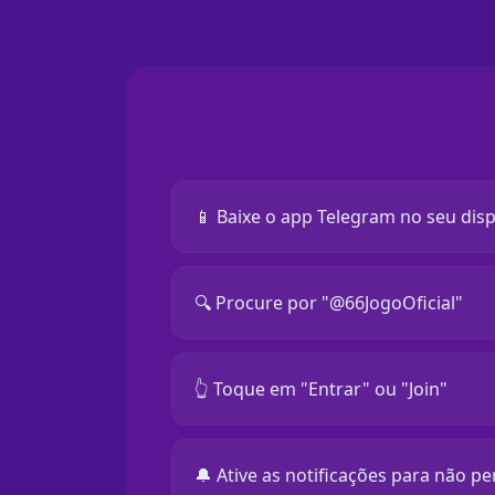
📱 Baixe o app Telegram no seu disp
🔍 Procure por "@66JogoOficial"
👆 Toque em "Entrar" ou "Join"
🔔 Ative as notificações para não p