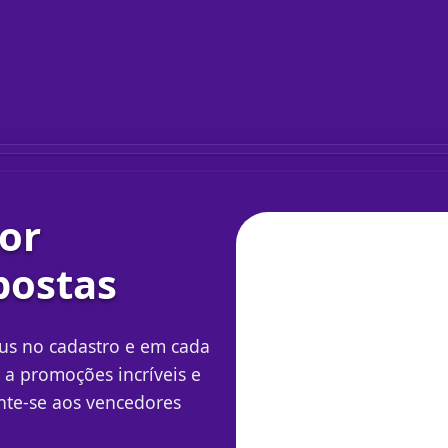
or
postas
us no cadastro e em cada
 a promoções incríveis e
unte-se aos vencedores