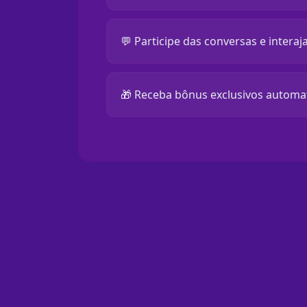
💬 Participe das conversas e interaj
🎁 Receba bônus exclusivos autom