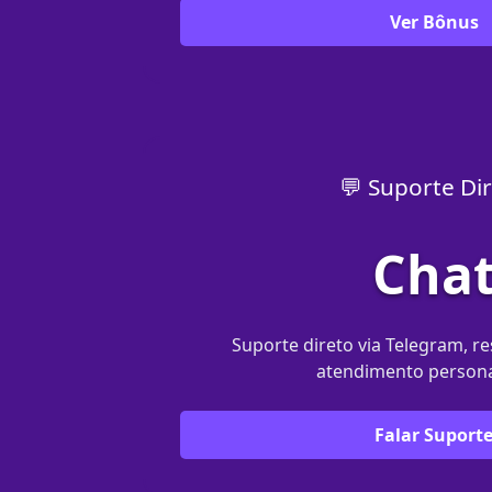
Ver Bônus
💬 Suporte Di
Cha
Suporte direto via Telegram, r
atendimento persona
Falar Suport