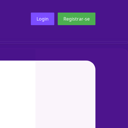
Login
Registrar-se