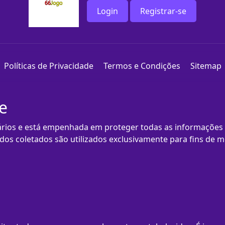
Login
Registrar-se
Políticas de Privacidade
Termos e Condições
Sitemap
de
uários e está empenhada em proteger todas as informações
os coletados são utilizados exclusivamente para fins de m