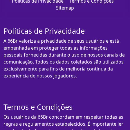
Políticas de Privacidade
Termos e Condições
Sitemap
Políticas de Privacidade
A 66Br valoriza a privacidade de seus usuários e está
empenhada em proteger todas as informações
pessoais fornecidas durante o uso de nossos canais de
comunicação. Todos os dados coletados são utilizados
exclusivamente para fins de melhoria contínua da
experiência de nossos jogadores.
Termos e Condições
Os usuários da 66Br concordam em respeitar todas as
regras e regulamentos estabelecidos. É importante ler