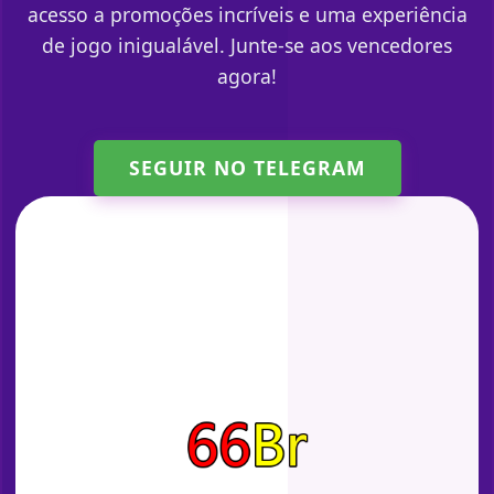
acesso a promoções incríveis e uma experiência
de jogo inigualável. Junte-se aos vencedores
agora!
SEGUIR NO TELEGRAM