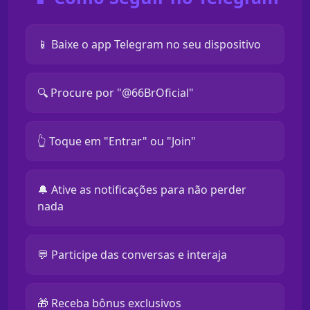
📱 Baixe o app Telegram no seu dispositivo
🔍 Procure por "@66BrOficial"
👆 Toque em "Entrar" ou "Join"
🔔 Ative as notificações para não perder
nada
💬 Participe das conversas e interaja
🎁 Receba bônus exclusivos