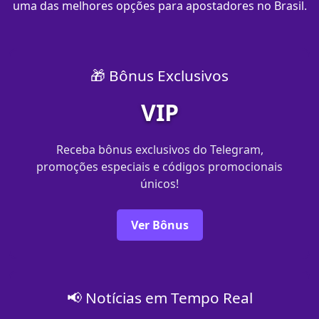
uma das melhores opções para apostadores no Brasil.
🎁 Bônus Exclusivos
VIP
Receba bônus exclusivos do Telegram,
promoções especiais e códigos promocionais
únicos!
Ver Bônus
📢 Notícias em Tempo Real