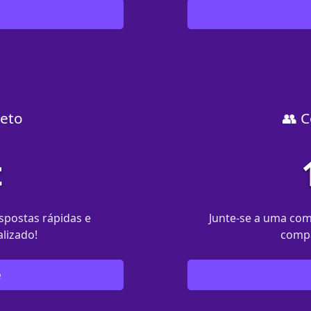
reto
👥 
t
espostas rápidas e
Junte-se a uma com
lizado!
compa
e