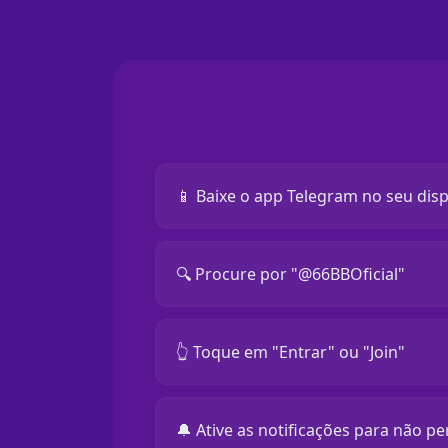
📱 Baixe o app Telegram no seu disp
🔍 Procure por "@66BBOficial"
👆 Toque em "Entrar" ou "Join"
🔔 Ative as notificações para não p