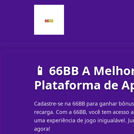
📱 66BB A Melho
Plataforma de A
Cadastre-se na 66BB para ganhar bônus
recarga. Com a 66BB, você tem acesso a
uma experiência de jogo inigualável. J
agora!