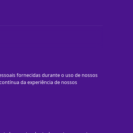
essoais fornecidas durante o uso de nossos
 contínua da experiência de nossos