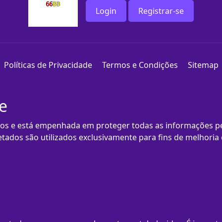
Login
Registrar-se
Políticas de Privacidade
Termos e Condições
Sitemap
de
rios e está empenhada em proteger todas as informações p
tados são utilizados exclusivamente para fins de melhoria