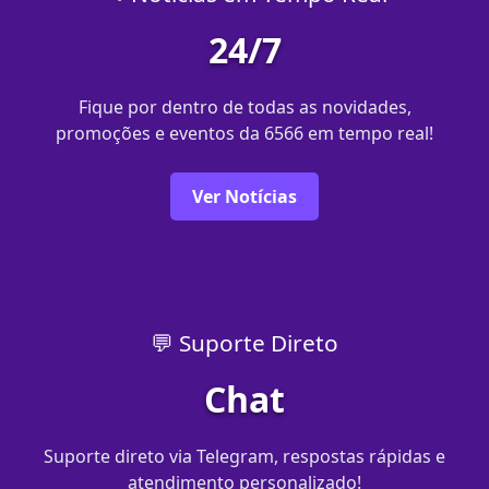
24/7
Fique por dentro de todas as novidades,
promoções e eventos da 6566 em tempo real!
Ver Notícias
💬 Suporte Direto
Chat
Suporte direto via Telegram, respostas rápidas e
atendimento personalizado!