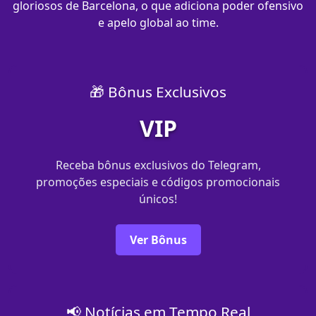
gloriosos de Barcelona, o que adiciona poder ofensivo
e apelo global ao time.
🎁 Bônus Exclusivos
VIP
Receba bônus exclusivos do Telegram,
promoções especiais e códigos promocionais
únicos!
Ver Bônus
📢 Notícias em Tempo Real