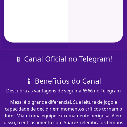
📱 Canal Oficial no Telegram!
📱 Benefícios do Canal
Descubra as vantagens de seguir a 6566 no Telegram
Messi é o grande diferencial. Sua leitura de jogo e
capacidade de decidir em momentos críticos tornam o
Inter Miami uma equipe extremamente perigosa. Além
disso, o entrosamento com Suárez relembra os tempos