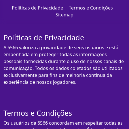
Políticas de Privacidade
Termos e Condições
Sitemap
Políticas de Privacidade
A 6566 valoriza a privacidade de seus usuários e está
empenhada em proteger todas as informações
pessoais fornecidas durante o uso de nossos canais de
comunicação. Todos os dados coletados são utilizados
exclusivamente para fins de melhoria contínua da
experiência de nossos jogadores.
Termos e Condições
Os usuários da 6566 concordam em respeitar todas as