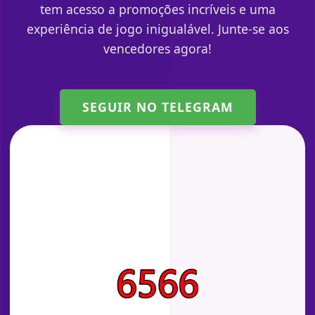
tem acesso a promoções incríveis e uma
experiência de jogo inigualável. Junte-se aos
vencedores agora!
SEGUIR NO TELEGRAM