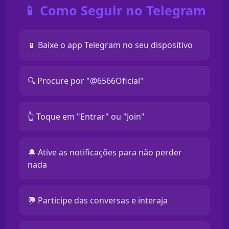
📱 Como Seguir no Telegram
📱 Baixe o app Telegram no seu dispositivo
🔍 Procure por "@6566Oficial"
👆 Toque em "Entrar" ou "Join"
🔔 Ative as notificações para não perder
nada
💬 Participe das conversas e interaja