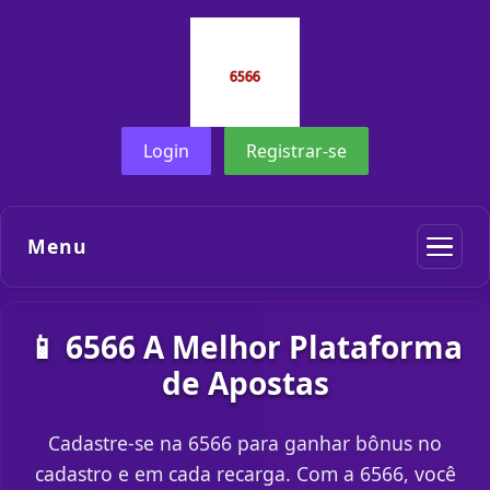
Login
Registrar-se
Menu
📱 6566 A Melhor Plataforma
de Apostas
Cadastre-se na 6566 para ganhar bônus no
cadastro e em cada recarga. Com a 6566, você