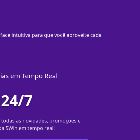
face intuitiva para que você aproveite cada
cias em Tempo Real
24/7
e todas as novidades, promoções e
da 5Win em tempo real!