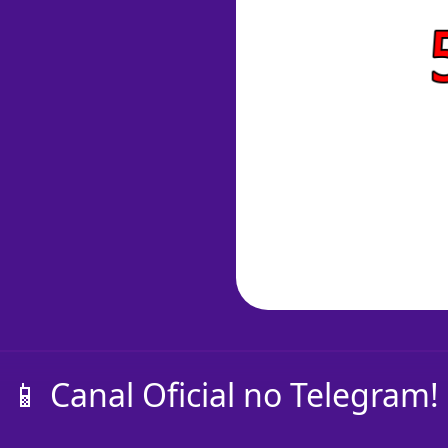
📱 Canal Oficial no Telegram!