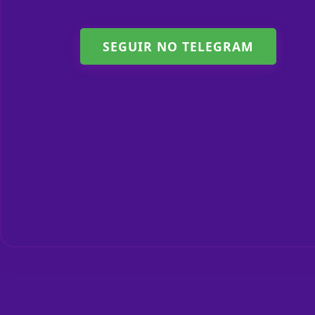
SEGUIR NO TELEGRAM