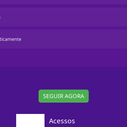
a
aticamente
SEGUIR AGORA
Acessos