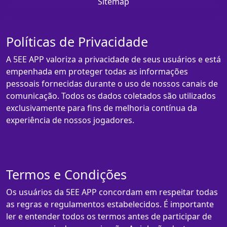
Sitemap
Políticas de Privacidade
A 5EE APP valoriza a privacidade de seus usuários e está
empenhada em proteger todas as informações
pessoais fornecidas durante o uso de nossos canais de
comunicação. Todos os dados coletados são utilizados
exclusivamente para fins de melhoria contínua da
experiência de nossos jogadores.
Termos e Condições
Os usuários da 5EE APP concordam em respeitar todas
as regras e regulamentos estabelecidos. É importante
ler e entender todos os termos antes de participar de