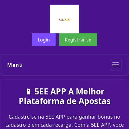
Login
Registrar-se
Menu
📱 5EE APP A Melhor
Plataforma de Apostas
Cadastre-se na 5EE APP para ganhar bônus no
cadastro e em cada recarga. Com a 5EE APP, você