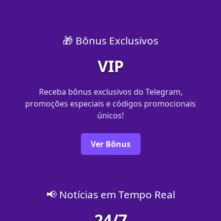
🎁 Bônus Exclusivos
VIP
Receba bônus exclusivos do Telegram,
promoções especiais e códigos promocionais
únicos!
Ver Bônus
📢 Notícias em Tempo Real
24/7