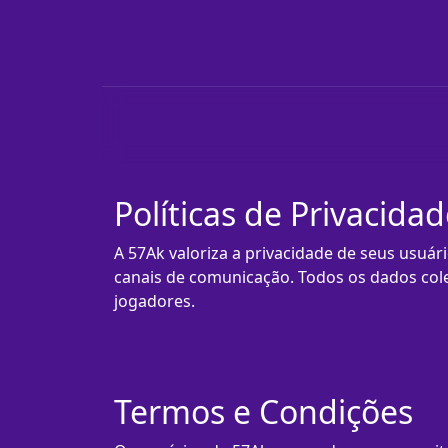
Políticas de Privacida
A 57Ak valoriza a privacidade de seus usuá
canais de comunicação. Todos os dados cole
jogadores.
Termos e Condições