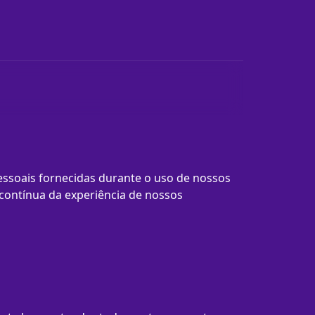
essoais fornecidas durante o uso de nossos
 contínua da experiência de nossos