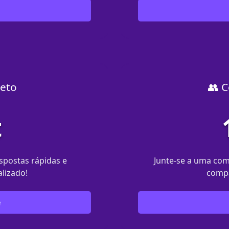
reto
👥 
t
espostas rápidas e
Junte-se a uma com
lizado!
compa
e