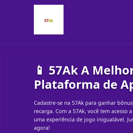
📱 57Ak A Melho
Plataforma de A
Cadastre-se na 57Ak para ganhar bônus
recarga. Com a 57Ak, você tem acesso a
uma experiência de jogo inigualável. J
agora!