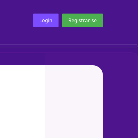
Login
Registrar-se