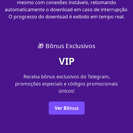
mesmo com conexões instáveis, retomando
automaticamente o download em caso de interrupção.
O progresso do download é exibido em tempo real.
🎁 Bônus Exclusivos
VIP
Receba bônus exclusivos do Telegram,
promoções especiais e códigos promocionais
únicos!
Ver Bônus