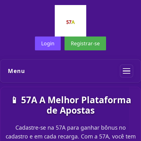
Login
Registrar-se
Menu
📱 57A A Melhor Plataforma
de Apostas
Cadastre-se na 57A para ganhar bônus no
cadastro e em cada recarga. Com a 57A, você tem