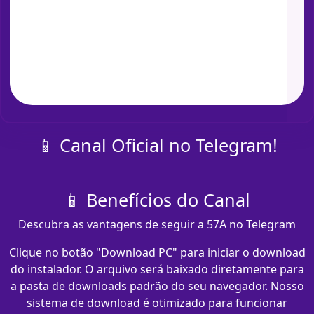
📱 Canal Oficial no Telegram!
📱 Benefícios do Canal
Descubra as vantagens de seguir a 57A no Telegram
Clique no botão "Download PC" para iniciar o download
do instalador. O arquivo será baixado diretamente para
a pasta de downloads padrão do seu navegador. Nosso
sistema de download é otimizado para funcionar