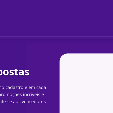
postas
no cadastro e em cada
promoções incríveis e
unte-se aos vencedores