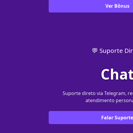
Ver Bônus
💬 Suporte Di
Cha
Suporte direto via Telegram, r
atendimento persona
Falar Suport