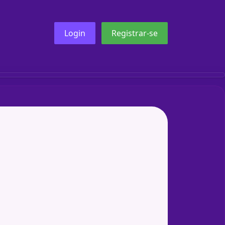
Login
Registrar-se