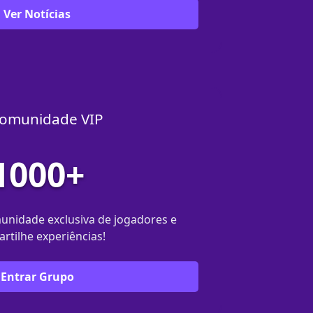
Ver Notícias
Comunidade VIP
1000+
unidade exclusiva de jogadores e
rtilhe experiências!
Entrar Grupo