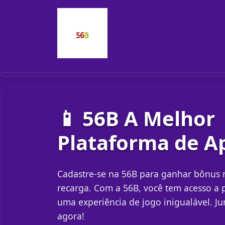
📱 56B A Melhor
Plataforma de A
Cadastre-se na 56B para ganhar bônus 
recarga. Com a 56B, você tem acesso a 
uma experiência de jogo inigualável. J
agora!