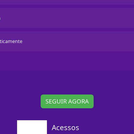
a
aticamente
SEGUIR AGORA
Acessos