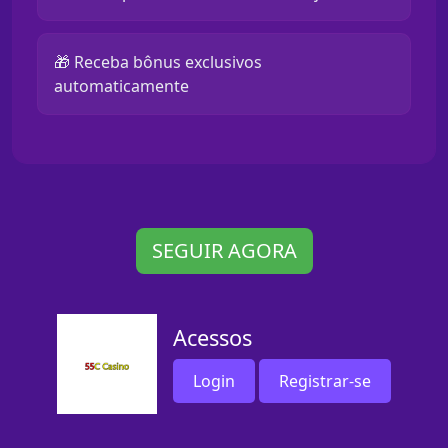
🎁 Receba bônus exclusivos
automaticamente
SEGUIR AGORA
Acessos
Login
Registrar-se