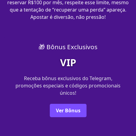
reservar R$100 por mês, respeite esse limite, mesmo
que a tentação de “recuperar uma perda” apareça.
Apostar é diversão, não pressão!
🎁 Bônus Exclusivos
VIP
Receba bônus exclusivos do Telegram,
promoções especiais e códigos promocionais
únicos!
Ver Bônus