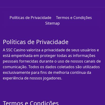
Políticas de Privacidade
Termos e Condições
Sitemap
Políticas de Privacidade
A 55C Casino valoriza a privacidade de seus usuários e
está empenhada em proteger todas as informações
pessoais fornecidas durante o uso de nossos canais de
comunicação. Todos os dados coletados são utilizados
exclusivamente para fins de melhoria contínua da
experiência de nossos jogadores.
Termos e Condições