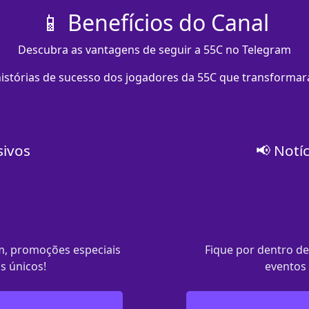
📱 Benefícios do Canal
Descubra as vantagens de seguir a 55C no Telegram
istórias de sucesso dos jogadores da 55C que transformar
sivos
📢 Notí
m, promoções especiais
Fique por dentro d
s únicos!
eventos