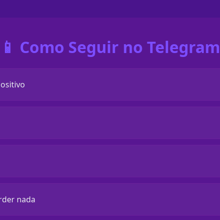
📱 Como Seguir no Telegram
ositivo
erder nada