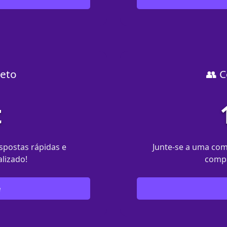
reto
👥 
t
espostas rápidas e
Junte-se a uma com
lizado!
compa
e