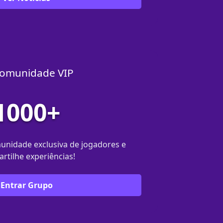
Comunidade VIP
1000+
unidade exclusiva de jogadores e
rtilhe experiências!
Entrar Grupo