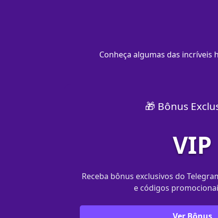
Conheça algumas das incríveis h
🎁 Bônus Exclu
VIP
Receba bônus exclusivos do Telegra
e códigos promocionai
Ver Bônus