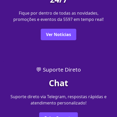
Fique por dentro de todas as novidades,
promoções e eventos da 5597 em tempo real!
Ver Notícias
💬 Suporte Direto
Chat
Suporte direto via Telegram, respostas rápidas e
atendimento personalizado!