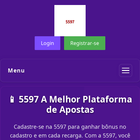
Login
Registrar-se
Menu
📱 5597 A Melhor Plataforma
de Apostas
Cadastre-se na 5597 para ganhar bônus no
cadastro e em cada recarga. Com a 5597, você