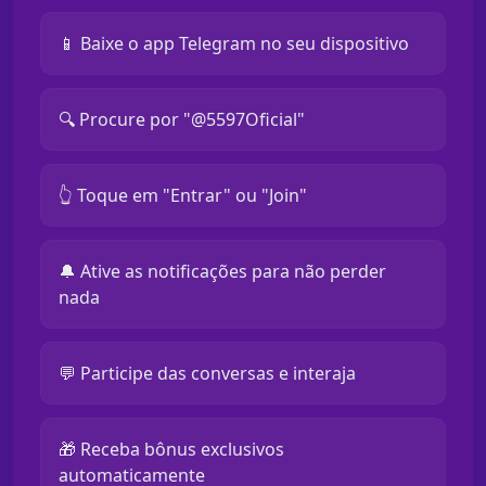
📱 Baixe o app Telegram no seu dispositivo
🔍 Procure por "@5597Oficial"
👆 Toque em "Entrar" ou "Join"
🔔 Ative as notificações para não perder
nada
💬 Participe das conversas e interaja
🎁 Receba bônus exclusivos
automaticamente