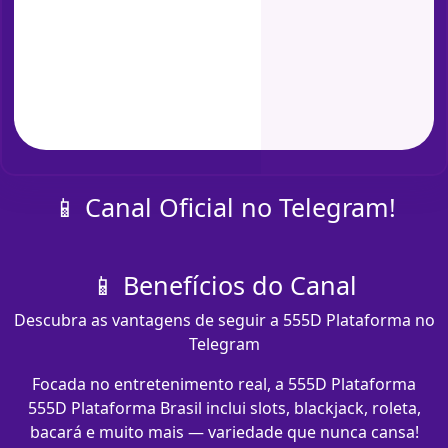
📱 Canal Oficial no Telegram!
📱 Benefícios do Canal
Descubra as vantagens de seguir a 555D Plataforma no
Telegram
Focada no entretenimento real, a 555D Plataforma
555D Plataforma Brasil inclui slots, blackjack, roleta,
bacará e muito mais — variedade que nunca cansa!