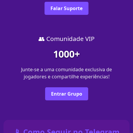
Falar Suporte
👥 Comunidade VIP
1000+
Junte-se a uma comunidade exclusiva de
jogadores e compartilhe experiências!
Entrar Grupo
📱 Como Seguir no Telegram