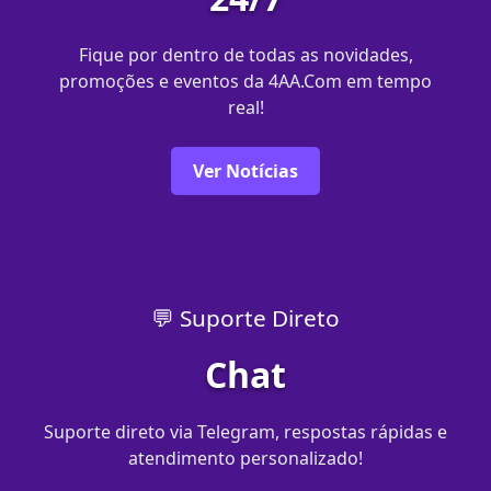
Fique por dentro de todas as novidades,
promoções e eventos da 4AA.Com em tempo
real!
Ver Notícias
💬 Suporte Direto
Chat
Suporte direto via Telegram, respostas rápidas e
atendimento personalizado!