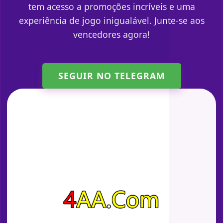
tem acesso a promoções incríveis e uma
experiência de jogo inigualável. Junte-se aos
vencedores agora!
SEGUIR NO TELEGRAM