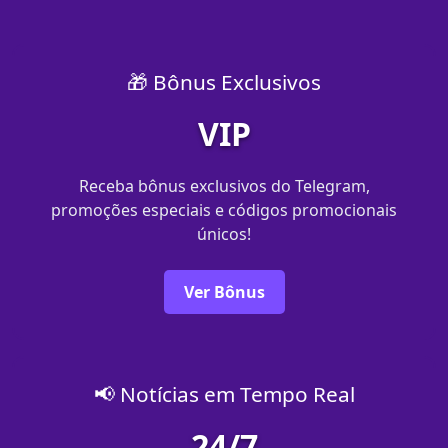
🎁 Bônus Exclusivos
VIP
Receba bônus exclusivos do Telegram,
promoções especiais e códigos promocionais
únicos!
Ver Bônus
📢 Notícias em Tempo Real
24/7