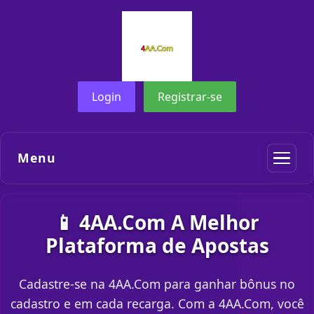
Login
Registrar-se
Menu
📱 4AA.Com A Melhor
Plataforma de Apostas
Cadastre-se na 4AA.Com para ganhar bônus no
cadastro e em cada recarga. Com a 4AA.Com, você