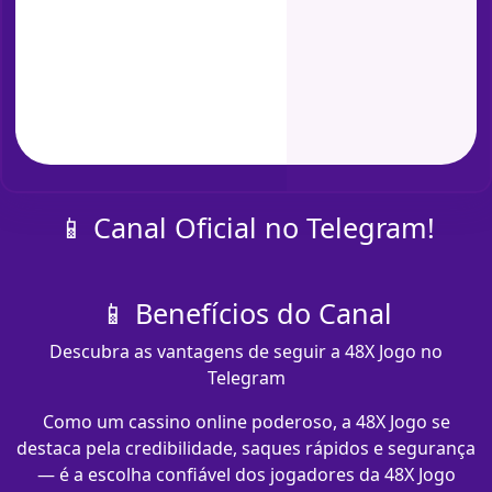
📱 Canal Oficial no Telegram!
📱 Benefícios do Canal
Descubra as vantagens de seguir a 48X Jogo no
Telegram
Como um cassino online poderoso, a 48X Jogo se
destaca pela credibilidade, saques rápidos e segurança
— é a escolha confiável dos jogadores da 48X Jogo