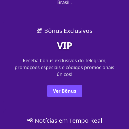
Brasil .
🎁 Bônus Exclusivos
VIP
Receba bônus exclusivos do Telegram,
promoções especiais e códigos promocionais
únicos!
Ver Bônus
📢 Notícias em Tempo Real