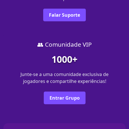
Falar Suporte
👥 Comunidade VIP
1000+
Junte-se a uma comunidade exclusiva de
jogadores e compartilhe experiências!
Entrar Grupo