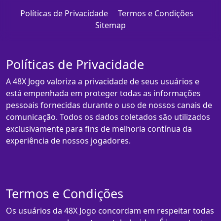
Políticas de Privacidade
Termos e Condições
Sitemap
Políticas de Privacidade
A 48X Jogo valoriza a privacidade de seus usuários e
está empenhada em proteger todas as informações
pessoais fornecidas durante o uso de nossos canais de
comunicação. Todos os dados coletados são utilizados
exclusivamente para fins de melhoria contínua da
experiência de nossos jogadores.
Termos e Condições
Os usuários da 48X Jogo concordam em respeitar todas