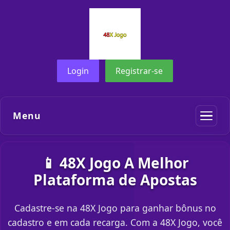
Login
Registrar-se
Menu
📱 48X Jogo A Melhor
Plataforma de Apostas
Cadastre-se na 48X Jogo para ganhar bônus no
cadastro e em cada recarga. Com a 48X Jogo, você