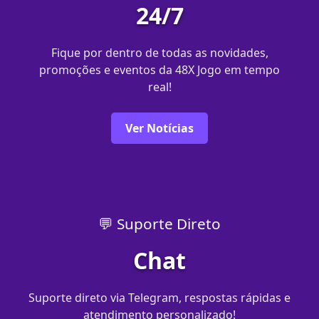
24/7
Fique por dentro de todas as novidades,
promoções e eventos da 48X Jogo em tempo
real!
Ver Notícias
💬 Suporte Direto
Chat
Suporte direto via Telegram, respostas rápidas e
atendimento personalizado!