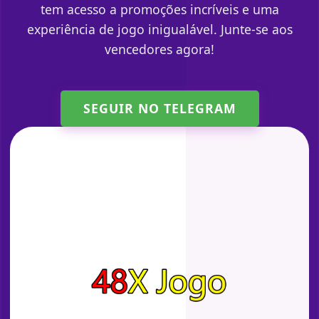
tem acesso a promoções incríveis e uma
experiência de jogo inigualável. Junte-se aos
vencedores agora!
SEGUIR NO TELEGRAM