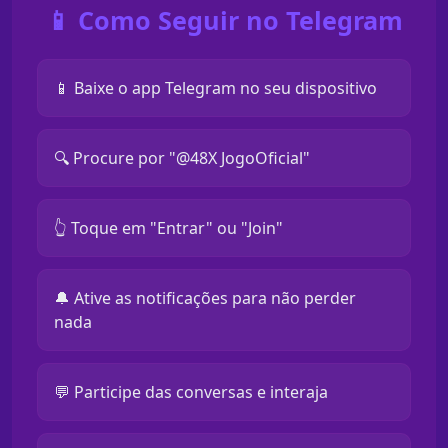
📱 Como Seguir no Telegram
📱 Baixe o app Telegram no seu dispositivo
🔍 Procure por "@48X JogoOficial"
👆 Toque em "Entrar" ou "Join"
🔔 Ative as notificações para não perder
nada
💬 Participe das conversas e interaja