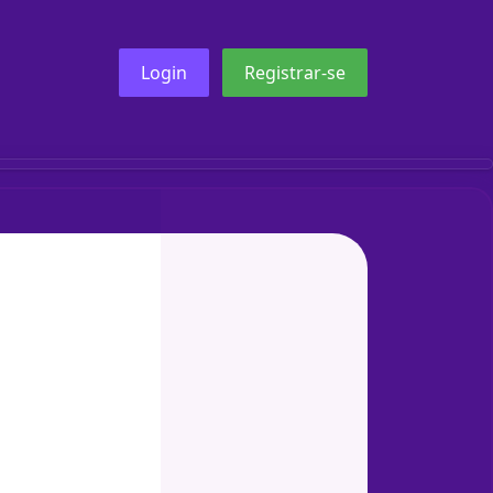
Login
Registrar-se