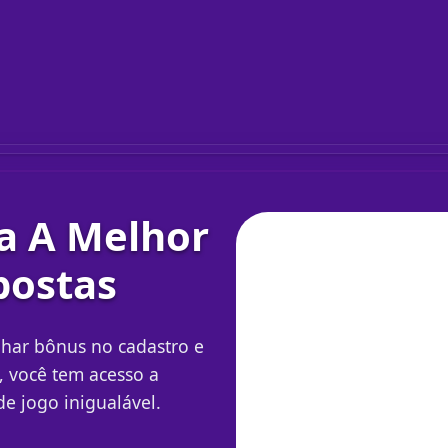
ma A Melhor
postas
nhar bônus no cadastro e
, você tem acesso a
e jogo inigualável.