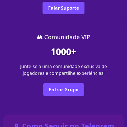
Falar Suporte
👥 Comunidade VIP
1000+
Junte-se a uma comunidade exclusiva de
jogadores e compartilhe experiências!
Entrar Grupo
📱 Como Seguir no Telegram