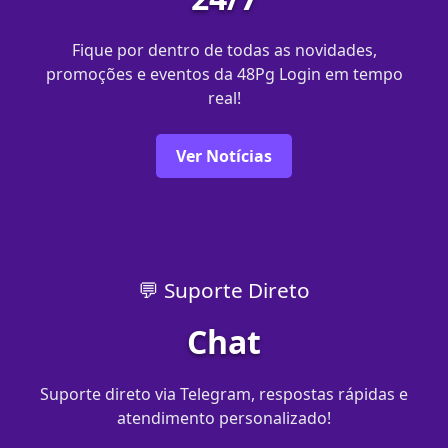
Fique por dentro de todas as novidades,
promoções e eventos da 48Pg Login em tempo
real!
Ver Notícias
💬 Suporte Direto
Chat
Suporte direto via Telegram, respostas rápidas e
atendimento personalizado!