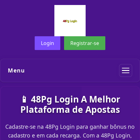
Login
Registrar-se
Menu
📱 48Pg Login A Melhor
Plataforma de Apostas
Cadastre-se na 48Pg Login para ganhar bônus no
cadastro e em cada recarga. Com a 48Pg Login,