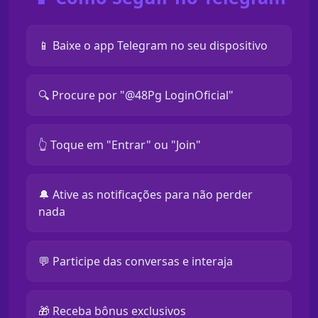
📱 Baixe o app Telegram no seu dispositivo
🔍 Procure por "@48Pg LoginOficial"
👆 Toque em "Entrar" ou "Join"
🔔 Ative as notificações para não perder
nada
💬 Participe das conversas e interaja
🎁 Receba bônus exclusivos