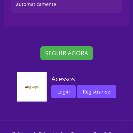
automaticamente
SEGUIR AGORA
Acessos
Login
Registrar-se