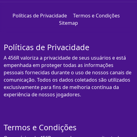
Políticas de Privacidade
Termos e Condições
Sitemap
Políticas de Privacidade
A 456R valoriza a privacidade de seus usuários e está
empenhada em proteger todas as informações
pessoais fornecidas durante o uso de nossos canais de
comunicação. Todos os dados coletados são utilizados
exclusivamente para fins de melhoria contínua da
experiência de nossos jogadores.
Termos e Condições