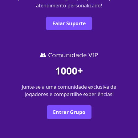
atendimento personalizado!
Falar Suporte
👥 Comunidade VIP
1000+
Junte-se a uma comunidade exclusiva de
jogadores e compartilhe experiências!
Entrar Grupo