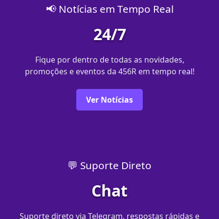
📢 Notícias em Tempo Real
24/7
Fique por dentro de todas as novidades,
promoções e eventos da 456R em tempo real!
Ver Notícias
💬 Suporte Direto
Chat
Suporte direto via Telegram, respostas rápidas e