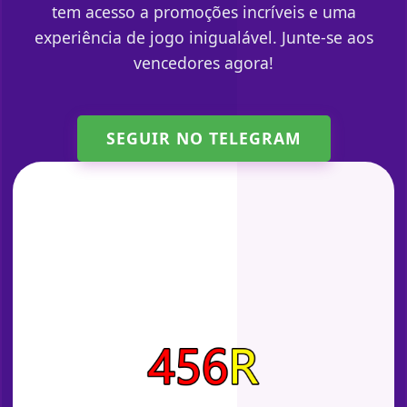
tem acesso a promoções incríveis e uma
experiência de jogo inigualável. Junte-se aos
vencedores agora!
SEGUIR NO TELEGRAM