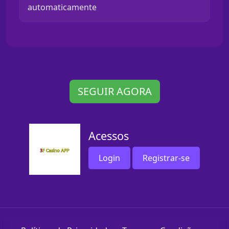
automaticamente
SEGUIR AGORA
Acessos
Login
Registrar-se