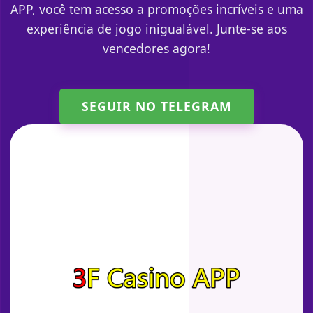
APP, você tem acesso a promoções incríveis e uma
experiência de jogo inigualável. Junte-se aos
vencedores agora!
SEGUIR NO TELEGRAM