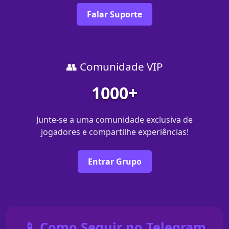
Falar Suporte
👥 Comunidade VIP
1000+
Junte-se a uma comunidade exclusiva de
jogadores e compartilhe experiências!
Entrar Grupo
📱 Como Seguir no Telegram