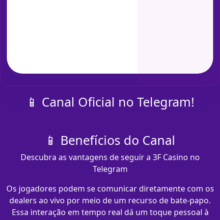
📱 Canal Oficial no Telegram!
📱 Benefícios do Canal
Descubra as vantagens de seguir a 3F Casino no
Telegram
Os jogadores podem se comunicar diretamente com os
dealers ao vivo por meio de um recurso de bate-papo.
Essa interação em tempo real dá um toque pessoal à