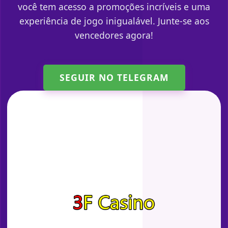
você tem acesso a promoções incríveis e uma
experiência de jogo inigualável. Junte-se aos
vencedores agora!
SEGUIR NO TELEGRAM