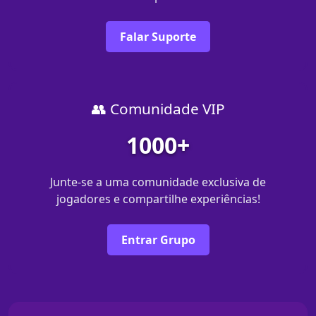
Falar Suporte
👥 Comunidade VIP
1000+
Junte-se a uma comunidade exclusiva de
jogadores e compartilhe experiências!
Entrar Grupo