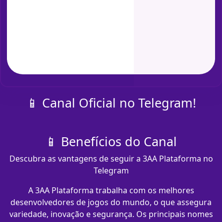
📱 Canal Oficial no Telegram!
📱 Benefícios do Canal
Descubra as vantagens de seguir a 3AA Plataforma no
Telegram
A 3AA Plataforma trabalha com os melhores
desenvolvedores de jogos do mundo, o que assegura
variedade, inovação e segurança. Os principais nomes