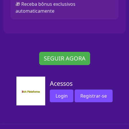
🎁 Receba bônus exclusivos
automaticamente
SEGUIR AGORA
Acessos
Login
Registrar-se