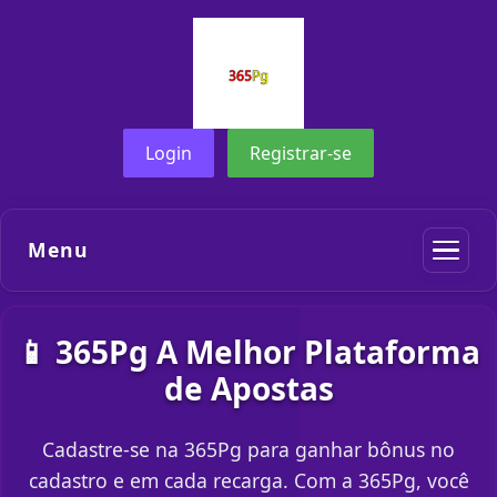
Login
Registrar-se
Menu
📱 365Pg A Melhor Plataforma
de Apostas
Cadastre-se na 365Pg para ganhar bônus no
cadastro e em cada recarga. Com a 365Pg, você