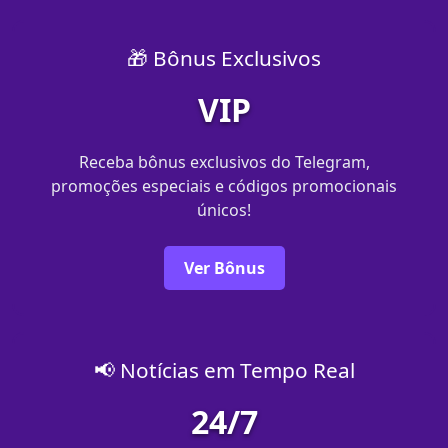
🎁 Bônus Exclusivos
VIP
Receba bônus exclusivos do Telegram,
promoções especiais e códigos promocionais
únicos!
Ver Bônus
📢 Notícias em Tempo Real
24/7