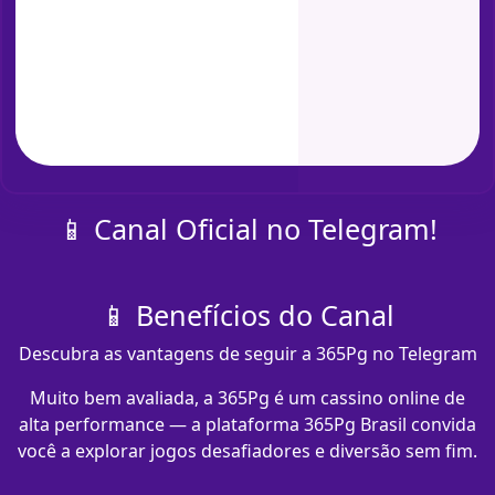
📱 Canal Oficial no Telegram!
📱 Benefícios do Canal
Descubra as vantagens de seguir a 365Pg no Telegram
Muito bem avaliada, a 365Pg é um cassino online de
alta performance — a plataforma 365Pg Brasil convida
você a explorar jogos desafiadores e diversão sem fim.