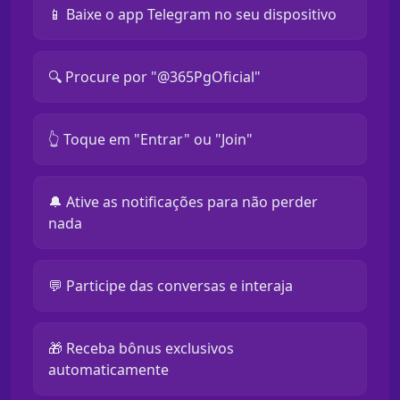
📱 Baixe o app Telegram no seu dispositivo
🔍 Procure por "@365PgOficial"
👆 Toque em "Entrar" ou "Join"
🔔 Ative as notificações para não perder
nada
💬 Participe das conversas e interaja
🎁 Receba bônus exclusivos
automaticamente