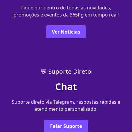
Fique por dentro de todas as novidades,
promoções e eventos da 365Pg em tempo real!
Ver Notícias
💬 Suporte Direto
Chat
Suporte direto via Telegram, respostas rápidas e
atendimento personalizado!
Falar Suporte