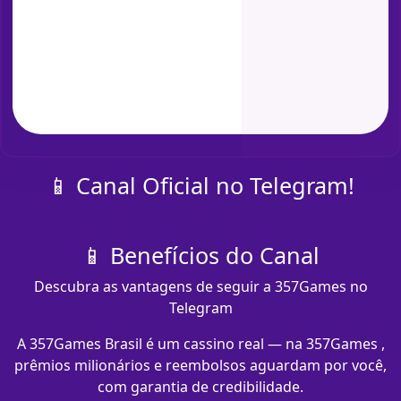
📱 Canal Oficial no Telegram!
📱 Benefícios do Canal
Descubra as vantagens de seguir a 357Games no
Telegram
A 357Games Brasil é um cassino real — na 357Games ,
prêmios milionários e reembolsos aguardam por você,
com garantia de credibilidade.