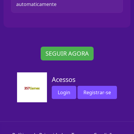
automaticamente
SEGUIR AGORA
Acessos
Login
Registrar-se