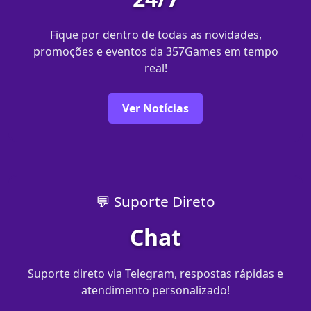
Fique por dentro de todas as novidades,
promoções e eventos da 357Games em tempo
real!
Ver Notícias
💬 Suporte Direto
Chat
Suporte direto via Telegram, respostas rápidas e
atendimento personalizado!