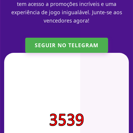
tem acesso a promoções incríveis e uma
experiência de jogo inigualável. Junte-se aos
vencedores agora!
SEGUIR NO TELEGRAM