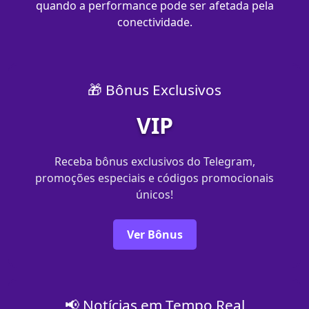
quando a performance pode ser afetada pela
conectividade.
🎁 Bônus Exclusivos
VIP
Receba bônus exclusivos do Telegram,
promoções especiais e códigos promocionais
únicos!
Ver Bônus
📢 Notícias em Tempo Real