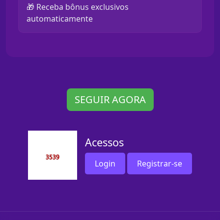
🎁 Receba bônus exclusivos
automaticamente
SEGUIR AGORA
Acessos
Login
Registrar-se