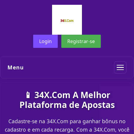
Login
Registrar-se
Menu
📱 34X.Com A Melhor
Plataforma de Apostas
Cadastre-se na 34X.Com para ganhar bônus no
cadastro e em cada recarga. Com a 34X.Com, você