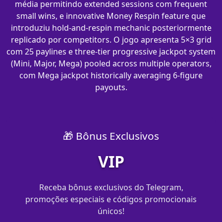
média permitindo extended sessions com frequent
small wins, e innovative Money Respin feature que
introduziu hold-and-respin mechanic posteriormente
replicado por competitors. O jogo apresenta 5×3 grid
com 25 paylines e three-tier progressive jackpot system
(Mini, Major, Mega) pooled across multiple operators,
com Mega jackpot historically averaging 6-figure
payouts.
🎁 Bônus Exclusivos
VIP
Receba bônus exclusivos do Telegram,
promoções especiais e códigos promocionais
únicos!