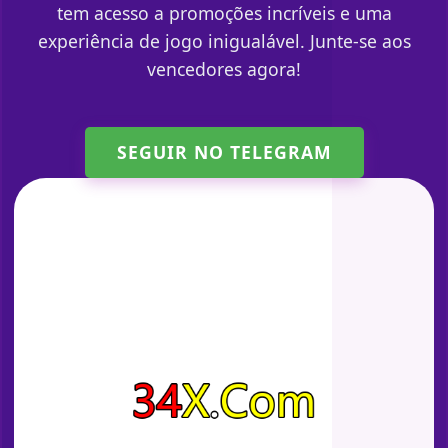
tem acesso a promoções incríveis e uma
experiência de jogo inigualável. Junte-se aos
vencedores agora!
SEGUIR NO TELEGRAM