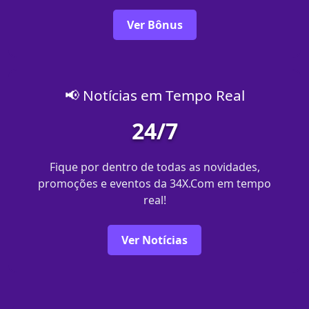
Ver Bônus
📢 Notícias em Tempo Real
24/7
Fique por dentro de todas as novidades,
promoções e eventos da 34X.Com em tempo
real!
Ver Notícias