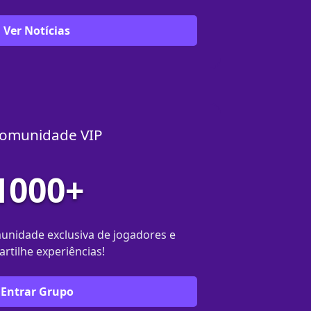
Ver Notícias
Comunidade VIP
1000+
unidade exclusiva de jogadores e
rtilhe experiências!
Entrar Grupo