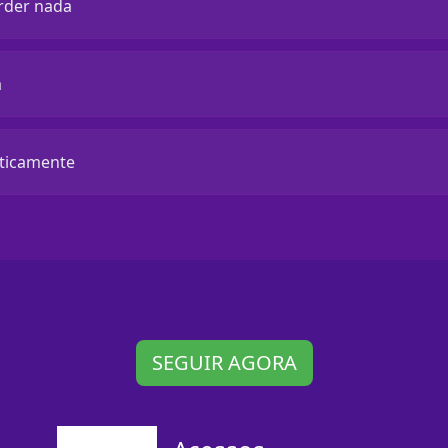
erder nada
a
aticamente
SEGUIR AGORA