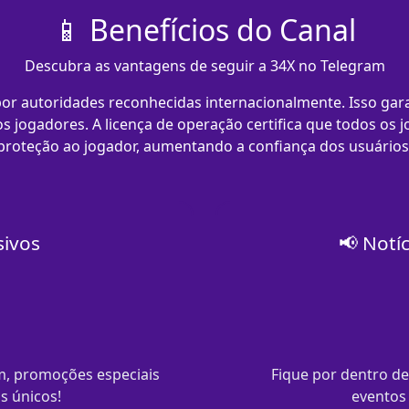
📱 Benefícios do Canal
Descubra as vantagens de seguir a 34X no Telegram
o por autoridades reconhecidas internacionalmente. Isso g
os jogadores. A licença de operação certifica que todos o
proteção ao jogador, aumentando a confiança dos usuários
sivos
📢 Notí
m, promoções especiais
Fique por dentro d
s únicos!
eventos