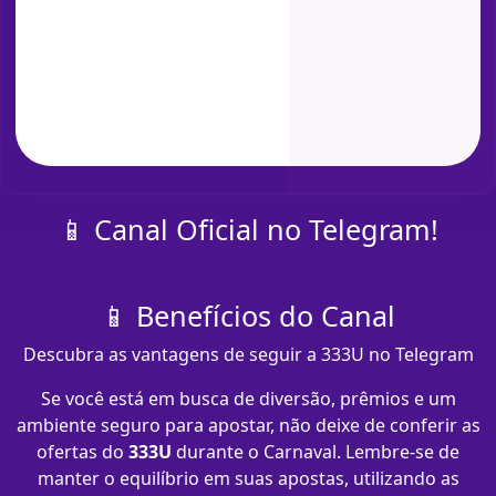
📱 Canal Oficial no Telegram!
📱 Benefícios do Canal
Descubra as vantagens de seguir a 333U no Telegram
Se você está em busca de diversão, prêmios e um
ambiente seguro para apostar, não deixe de conferir as
ofertas do
333U
durante o Carnaval. Lembre-se de
manter o equilíbrio em suas apostas, utilizando as