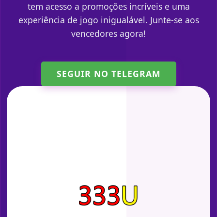
tem acesso a promoções incríveis e uma
experiência de jogo inigualável. Junte-se aos
vencedores agora!
SEGUIR NO TELEGRAM