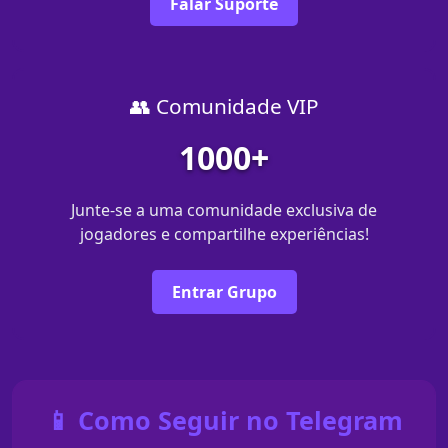
Falar Suporte
👥 Comunidade VIP
1000+
Junte-se a uma comunidade exclusiva de
jogadores e compartilhe experiências!
Entrar Grupo
📱 Como Seguir no Telegram