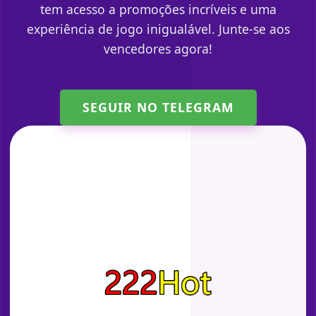
tem acesso a promoções incríveis e uma
experiência de jogo inigualável. Junte-se aos
vencedores agora!
SEGUIR NO TELEGRAM