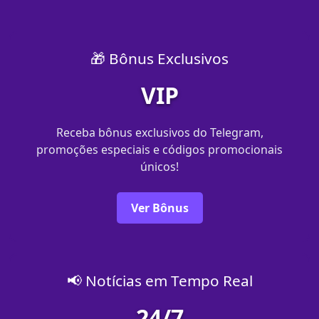
🎁 Bônus Exclusivos
VIP
Receba bônus exclusivos do Telegram,
promoções especiais e códigos promocionais
únicos!
Ver Bônus
📢 Notícias em Tempo Real
24/7