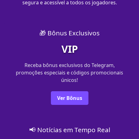
segura e acessível a todos os jogadores.
🎁 Bônus Exclusivos
VIP
Receba bônus exclusivos do Telegram,
promoções especiais e códigos promocionais
únicos!
Ver Bônus
📢 Notícias em Tempo Real