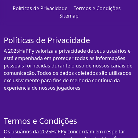
Políticas de Privacidade
Termos e Condições
Sitemap
Políticas de Privacidade
A 2025HaPPy valoriza a privacidade de seus usuários e
está empenhada em proteger todas as informações
pessoais fornecidas durante o uso de nossos canais de
comunicação. Todos os dados coletados são utilizados
exclusivamente para fins de melhoria contínua da
experiência de nossos jogadores.
Termos e Condições
Os usuários da 2025HaPPy concordam em respeitar