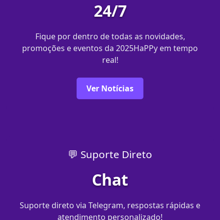
24/7
Fique por dentro de todas as novidades,
promoções e eventos da 2025HaPPy em tempo
real!
Ver Notícias
💬 Suporte Direto
Chat
Suporte direto via Telegram, respostas rápidas e
atendimento personalizado!