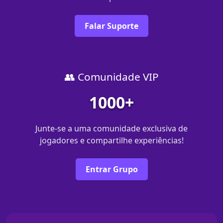
Falar Suporte
👥 Comunidade VIP
1000+
Junte-se a uma comunidade exclusiva de
jogadores e compartilhe experiências!
Entrar Grupo