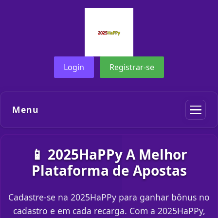
Login
Registrar-se
Menu
📱 2025HaPPy A Melhor
Plataforma de Apostas
Cadastre-se na 2025HaPPy para ganhar bônus no
cadastro e em cada recarga. Com a 2025HaPPy,