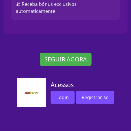
🎁 Receba bônus exclusivos
automaticamente
SEGUIR AGORA
Acessos
Login
Registrar-se