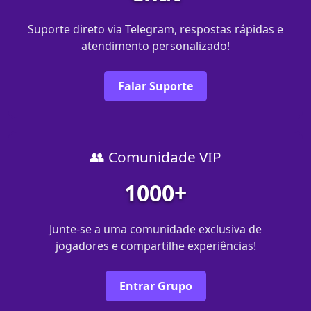
Suporte direto via Telegram, respostas rápidas e
atendimento personalizado!
Falar Suporte
👥 Comunidade VIP
1000+
Junte-se a uma comunidade exclusiva de
jogadores e compartilhe experiências!
Entrar Grupo