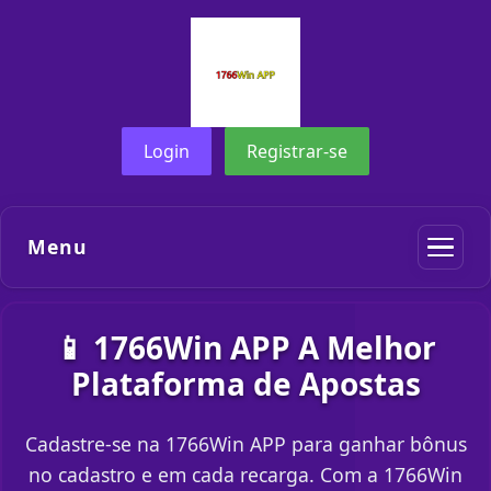
Login
Registrar-se
Menu
📱 1766Win APP A Melhor
Plataforma de Apostas
Cadastre-se na 1766Win APP para ganhar bônus
no cadastro e em cada recarga. Com a 1766Win