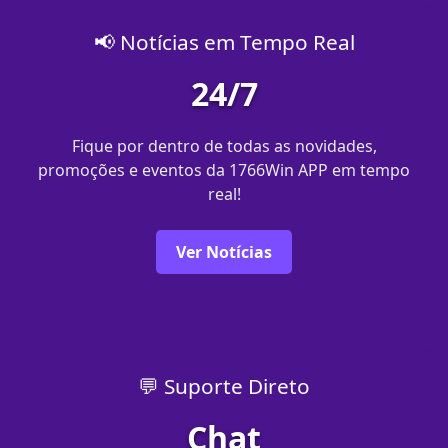
📢 Notícias em Tempo Real
24/7
Fique por dentro de todas as novidades,
promoções e eventos da 1766Win APP em tempo
real!
Ver Notícias
💬 Suporte Direto
Chat