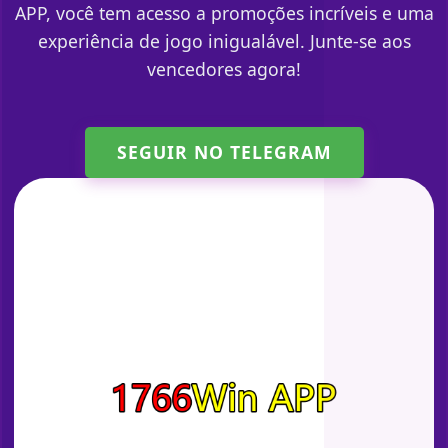
APP, você tem acesso a promoções incríveis e uma
experiência de jogo inigualável. Junte-se aos
vencedores agora!
SEGUIR NO TELEGRAM