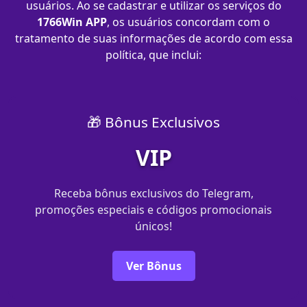
usuários. Ao se cadastrar e utilizar os serviços do
1766Win APP
, os usuários concordam com o
tratamento de suas informações de acordo com essa
política, que inclui:
🎁 Bônus Exclusivos
VIP
Receba bônus exclusivos do Telegram,
promoções especiais e códigos promocionais
únicos!
Ver Bônus