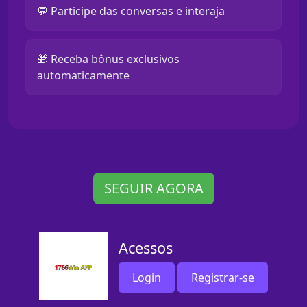
💬 Participe das conversas e interaja
🎁 Receba bônus exclusivos
automaticamente
SEGUIR AGORA
Acessos
Login
Registrar-se